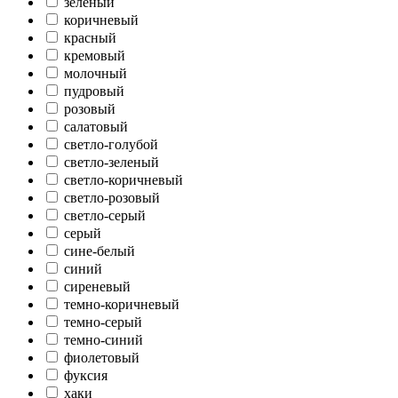
зеленый
коричневый
красный
кремовый
молочный
пудровый
розовый
салатовый
светло-голубой
светло-зеленый
светло-коричневый
светло-розовый
светло-серый
серый
сине-белый
синий
сиреневый
темно-коричневый
темно-серый
темно-синий
фиолетовый
фуксия
хаки