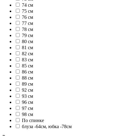
74 см
75 см
76 см
77 см
78 см
79 см
80 см
81 см
82 см
83 см
85 см
86 см
88 см
89 см
92 см
93 см
96 см
97 см
98 см
По спинке
блуза -64см, юбка -78см