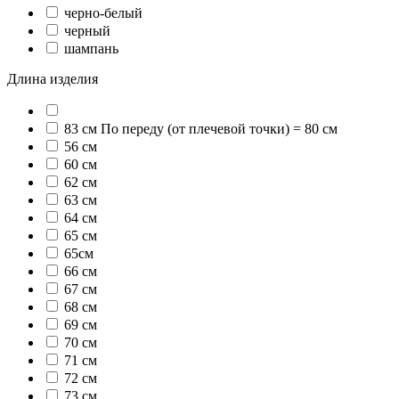
черно-белый
черный
шампань
Длина изделия
83 см По переду (от плечевой точки) = 80 см
56 см
60 см
62 см
63 см
64 см
65 см
65см
66 см
67 см
68 см
69 см
70 см
71 см
72 см
73 см