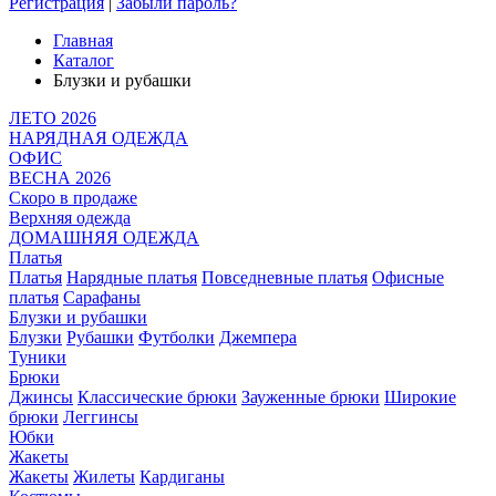
Регистрация
|
Забыли пароль?
Главная
Каталог
Блузки и рубашки
ЛЕТО 2026
НАРЯДНАЯ ОДЕЖДА
ОФИС
ВЕСНА 2026
Скоро в продаже
Верхняя одежда
ДОМАШНЯЯ ОДЕЖДА
Платья
Платья
Нарядные платья
Повседневные платья
Офисные
платья
Сарафаны
Блузки и рубашки
Блузки
Рубашки
Футболки
Джемпера
Туники
Брюки
Джинсы
Классические брюки
Зауженные брюки
Широкие
брюки
Леггинсы
Юбки
Жакеты
Жакеты
Жилеты
Кардиганы