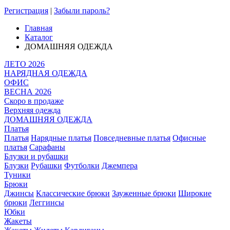
Регистрация
|
Забыли пароль?
Главная
Каталог
ДОМАШНЯЯ ОДЕЖДА
ЛЕТО 2026
НАРЯДНАЯ ОДЕЖДА
ОФИС
ВЕСНА 2026
Скоро в продаже
Верхняя одежда
ДОМАШНЯЯ ОДЕЖДА
Платья
Платья
Нарядные платья
Повседневные платья
Офисные
платья
Сарафаны
Блузки и рубашки
Блузки
Рубашки
Футболки
Джемпера
Туники
Брюки
Джинсы
Классические брюки
Зауженные брюки
Широкие
брюки
Леггинсы
Юбки
Жакеты