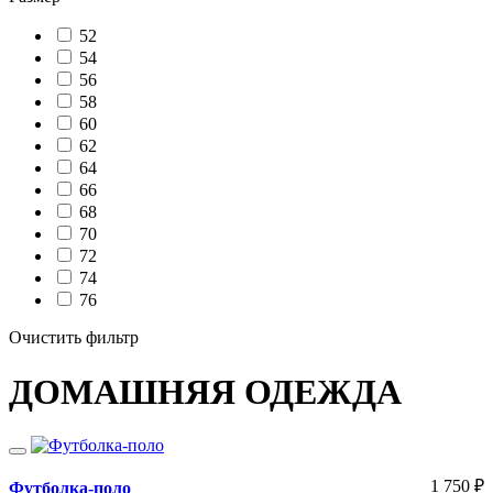
52
54
56
58
60
62
64
66
68
70
72
74
76
Очистить фильтр
ДОМАШНЯЯ ОДЕЖДА
1 750
₽
Футболка-поло