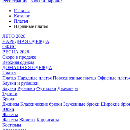
Регистрация
|
Забыли пароль?
Главная
Каталог
Платья
Нарядные платья
ЛЕТО 2026
НАРЯДНАЯ ОДЕЖДА
ОФИС
ВЕСНА 2026
Скоро в продаже
Верхняя одежда
ДОМАШНЯЯ ОДЕЖДА
Платья
Платья
Нарядные платья
Повседневные платья
Офисные плать
Блузки и рубашки
Блузки
Рубашки
Футболки
Джемпера
Туники
Брюки
Джинсы
Классические брюки
Зауженные брюки
Широкие брю
Юбки
Жакеты
Жакеты
Жилеты
Кардиганы
Костюмы