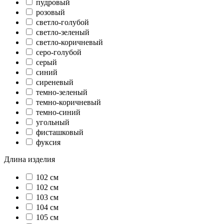
пудровый
розовый
светло-голубой
светло-зеленый
светло-коричневый
серо-голубой
серый
синий
сиреневый
темно-зеленый
темно-коричневый
темно-синий
угольный
фисташковый
фуксия
Длина изделия
102 cм
102 см
103 см
104 см
105 см