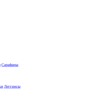
я
Сарафаны
ки
Леггинсы