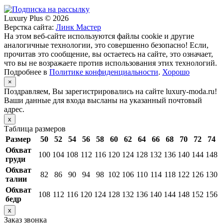
Luxury Plus © 2026
Верстка сайта:
Линк Мастер
На этом веб-сайте используются файлы cookie и другие
аналогичные технологии, это совершенно безопасно! Если,
прочитав это сообщение, вы остаетесь на сайте, это означает,
что вы не возражаете против использования этих технологий.
Подробнее в
Политике конфиденциальности
.
Хорошо
×
Поздравляем, Вы зарегистрировались на сайте luxury-moda.ru!
Ваши данные для входа высланы на указанный почтовый
адрес.
x
Таблица размеров
Размер
50
52
54
56
58
60
62
64
66
68
70
72
74
Обхват
100
104
108
112
116
120
124
128
132
136
140
144
148
груди
Обхват
82
86
90
94
98
102
106
110
114
118
122
126
130
талии
Обхват
108
112
116
120
124
128
132
136
140
144
148
152
156
бедр
x
Заказ звонка