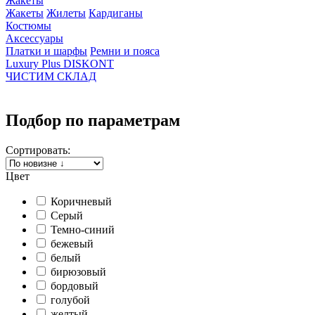
Жакеты
Жакеты
Жилеты
Кардиганы
Костюмы
Аксессуары
Платки и шарфы
Ремни и пояса
Luxury Plus DISKONT
ЧИСТИМ СКЛАД
Подбор по параметрам
Сортировать:
Цвет
Коричневый
Серый
Темно-синий
бежевый
белый
бирюзовый
бордовый
голубой
желтый