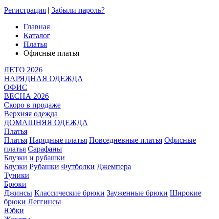
Регистрация
|
Забыли пароль?
Главная
Каталог
Платья
Офисные платья
ЛЕТО 2026
НАРЯДНАЯ ОДЕЖДА
ОФИС
ВЕСНА 2026
Скоро в продаже
Верхняя одежда
ДОМАШНЯЯ ОДЕЖДА
Платья
Платья
Нарядные платья
Повседневные платья
Офисные
платья
Сарафаны
Блузки и рубашки
Блузки
Рубашки
Футболки
Джемпера
Туники
Брюки
Джинсы
Классические брюки
Зауженные брюки
Широкие
брюки
Леггинсы
Юбки