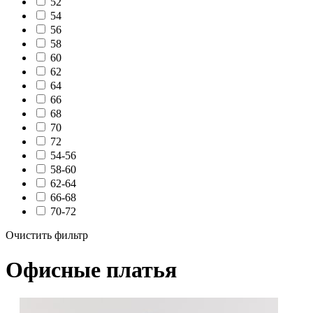
52
54
56
58
60
62
64
66
68
70
72
54-56
58-60
62-64
66-68
70-72
Очистить фильтр
Офисные платья