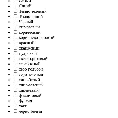
Серый
Синий
Темно-зеленый
Темно-синий
Черный
бирюзовый
коралловый
коричнево-розовый
красный
оранжевый
пудровый
светло-розовый
серебряный
серо-голубой
серо-зеленый
сине-белый
сине-зеленый
сиреневый
фиолетовый
фуксия
хаки
черно-белый