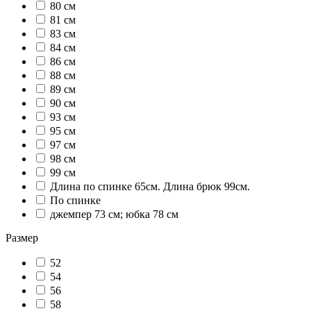
80 см
81 см
83 см
84 см
86 см
88 см
89 см
90 см
93 см
95 см
97 см
98 см
99 см
Длина по спинке 65см. Длина брюк 99см.
По спинке
джемпер 73 см; юбка 78 см
Размер
52
54
56
58