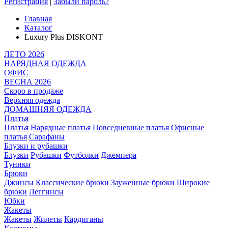
Регистрация
|
Забыли пароль?
Главная
Каталог
Luxury Plus DISKONT
ЛЕТО 2026
НАРЯДНАЯ ОДЕЖДА
ОФИС
ВЕСНА 2026
Скоро в продаже
Верхняя одежда
ДОМАШНЯЯ ОДЕЖДА
Платья
Платья
Нарядные платья
Повседневные платья
Офисные
платья
Сарафаны
Блузки и рубашки
Блузки
Рубашки
Футболки
Джемпера
Туники
Брюки
Джинсы
Классические брюки
Зауженные брюки
Широкие
брюки
Леггинсы
Юбки
Жакеты
Жакеты
Жилеты
Кардиганы