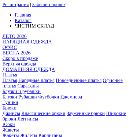
Регистрация
|
Забыли пароль?
Главная
Каталог
ЧИСТИМ СКЛАД
ЛЕТО 2026
НАРЯДНАЯ ОДЕЖДА
ОФИС
ВЕСНА 2026
Скоро в продаже
Верхняя одежда
ДОМАШНЯЯ ОДЕЖДА
Платья
Платья
Нарядные платья
Повседневные платья
Офисные
платья
Сарафаны
Блузки и рубашки
Блузки
Рубашки
Футболки
Джемпера
Туники
Брюки
Джинсы
Классические брюки
Зауженные брюки
Широкие
брюки
Леггинсы
Юбки
Жакеты
Жакеты
Жилеты
Кардиганы