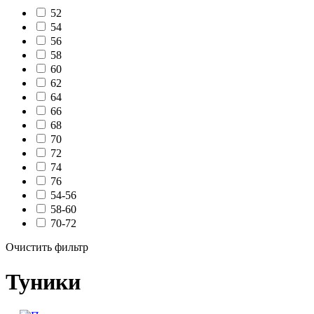
52
54
56
58
60
62
64
66
68
70
72
74
76
54-56
58-60
70-72
Очистить фильтр
Туники