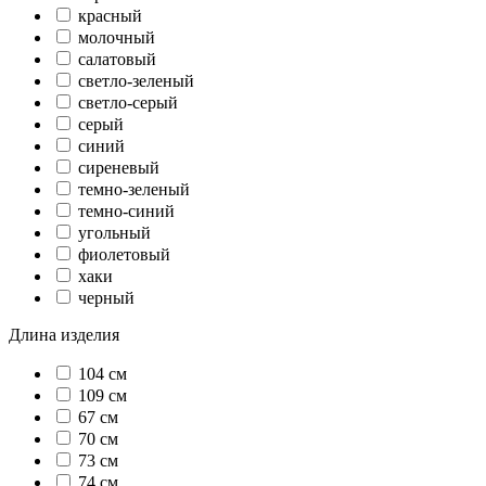
красный
молочный
салатовый
светло-зеленый
светло-серый
серый
синий
сиреневый
темно-зеленый
темно-синий
угольный
фиолетовый
хаки
черный
Длина изделия
104 см
109 см
67 см
70 см
73 см
74 см