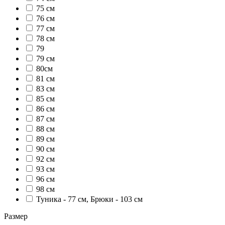
75 см
76 см
77 см
78 см
79
79 см
80см
81 см
83 см
85 см
86 см
87 см
88 см
89 см
90 см
92 см
93 см
96 см
98 см
Туника - 77 см, Брюки - 103 см
Размер