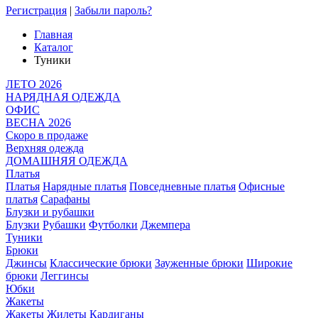
Регистрация
|
Забыли пароль?
Главная
Каталог
Туники
ЛЕТО 2026
НАРЯДНАЯ ОДЕЖДА
ОФИС
ВЕСНА 2026
Скоро в продаже
Верхняя одежда
ДОМАШНЯЯ ОДЕЖДА
Платья
Платья
Нарядные платья
Повседневные платья
Офисные
платья
Сарафаны
Блузки и рубашки
Блузки
Рубашки
Футболки
Джемпера
Туники
Брюки
Джинсы
Классические брюки
Зауженные брюки
Широкие
брюки
Леггинсы
Юбки
Жакеты
Жакеты
Жилеты
Кардиганы