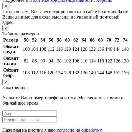
Подробнее в
Политике конфиденциальности
.
Хорошо
×
Поздравляем, Вы зарегистрировались на сайте luxury-moda.ru!
Ваши данные для входа высланы на указанный почтовый
адрес.
x
Таблица размеров
Размер
50
52
54
56
58
60
62
64
66
68
70
72
74
Обхват
100
104
108
112
116
120
124
128
132
136
140
144
148
груди
Обхват
82
86
90
94
98
102
106
110
114
118
122
126
130
талии
Обхват
108
112
116
120
124
128
132
136
140
144
148
152
156
бедр
x
Заказ звонка
Укажите Ваш номер телефона и имя. Мы свяжемся с вами в
ближайшее время.
Нажимая на кнопку, я даю
согласие на обработку