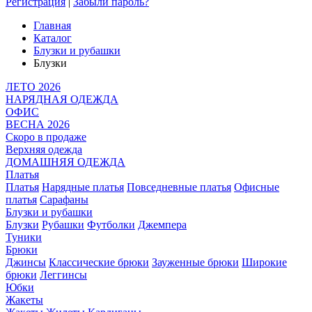
Регистрация
|
Забыли пароль?
Главная
Каталог
Блузки и рубашки
Блузки
ЛЕТО 2026
НАРЯДНАЯ ОДЕЖДА
ОФИС
ВЕСНА 2026
Скоро в продаже
Верхняя одежда
ДОМАШНЯЯ ОДЕЖДА
Платья
Платья
Нарядные платья
Повседневные платья
Офисные
платья
Сарафаны
Блузки и рубашки
Блузки
Рубашки
Футболки
Джемпера
Туники
Брюки
Джинсы
Классические брюки
Зауженные брюки
Широкие
брюки
Леггинсы
Юбки
Жакеты