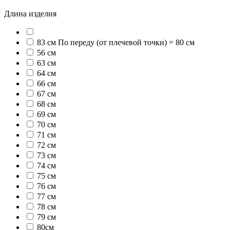
Длина изделия
83 см По переду (от плечевой точки) = 80 см
56 см
63 см
64 см
66 см
67 см
68 см
69 см
70 см
71 см
72 см
73 см
74 см
75 см
76 см
77 см
78 см
79 см
80см