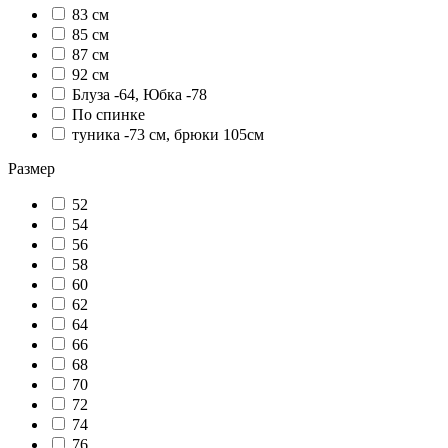
83 см
85 см
87 см
92 см
Блуза -64, Юбка -78
По спинке
туника -73 см, брюки 105см
Размер
52
54
56
58
60
62
64
66
68
70
72
74
76