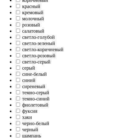
коричневый
красный
кремовый
молочный
розовый
салатовый
светло-голубой
светло-зеленый
светло-коричневый
светло-розовый
светло-серый
серый
сине-белый
синий
сиреневый
темно-серый
темно-синий
фиолетовый
фуксия
хаки
черно-белый
черный
шампань