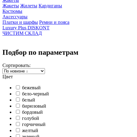
Жакеты
Жакеты
Жилеты
Кардиганы
Костюмы
Аксессуары
Платки и шарфы
Ремни и пояса
Luxury Plus DISKONT
ЧИСТИМ СКЛАД
Подбор по параметрам
Сортировать:
Цвет
бежевый
бело-черный
белый
бирюзовый
бордовый
голубой
горчичный
желтый
зеленый