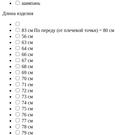
шампань
Длина изделия
83 см По переду (от плечевой точки) = 80 см
56 см
63 см
64 см
66 см
67 см
68 см
69 см
70 см
71 см
72 см
73 см
74 см
75 см
76 см
77 см
78 см
79 см