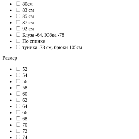
80см
83 см
85 см
87 см
92 см
Блуза -64, Юбка -78
По спинке
туника -73 см, брюки 105см
Размер
52
54
56
58
60
62
64
66
68
70
72
74