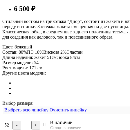
6 500
₽
Стильный костюм из трикотажа "Диор", состоит из жакета и юб
переду и спинке. Застежка жакета смещенная на две пуговицы.
Классическая юбка, в среднем шве заднего полотнища тесьма -
для создания как делового, так и повседневного образа.
Цвет:
бежевый
Состав:
80%ПЭ 18%Вискоза 2%Эластан
Длина изделия:
жакет 51см; юбка 84см
Размер модели:
54
Рост модели:
171 см
Другие цвета модели:
Выбор размера:
Выбрать всю линейку
Очистить линейку
В наличии
52
-
+
Склад: в наличии