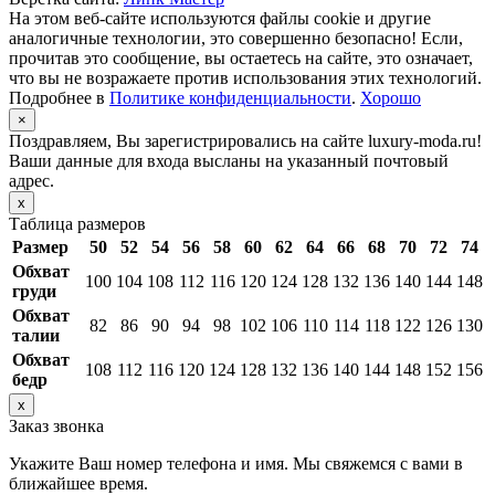
На этом веб-сайте используются файлы cookie и другие
аналогичные технологии, это совершенно безопасно! Если,
прочитав это сообщение, вы остаетесь на сайте, это означает,
что вы не возражаете против использования этих технологий.
Подробнее в
Политике конфиденциальности
.
Хорошо
×
Поздравляем, Вы зарегистрировались на сайте luxury-moda.ru!
Ваши данные для входа высланы на указанный почтовый
адрес.
x
Таблица размеров
Размер
50
52
54
56
58
60
62
64
66
68
70
72
74
Обхват
100
104
108
112
116
120
124
128
132
136
140
144
148
груди
Обхват
82
86
90
94
98
102
106
110
114
118
122
126
130
талии
Обхват
108
112
116
120
124
128
132
136
140
144
148
152
156
бедр
x
Заказ звонка
Укажите Ваш номер телефона и имя. Мы свяжемся с вами в
ближайшее время.