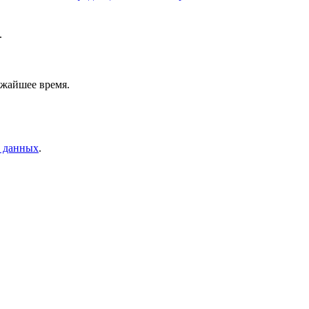
.
ижайшее время.
х данных
.