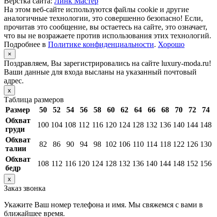
Верстка сайта:
Линк Мастер
На этом веб-сайте используются файлы cookie и другие
аналогичные технологии, это совершенно безопасно! Если,
прочитав это сообщение, вы остаетесь на сайте, это означает,
что вы не возражаете против использования этих технологий.
Подробнее в
Политике конфиденциальности
.
Хорошо
×
Поздравляем, Вы зарегистрировались на сайте luxury-moda.ru!
Ваши данные для входа высланы на указанный почтовый
адрес.
x
Таблица размеров
Размер
50
52
54
56
58
60
62
64
66
68
70
72
74
Обхват
100
104
108
112
116
120
124
128
132
136
140
144
148
груди
Обхват
82
86
90
94
98
102
106
110
114
118
122
126
130
талии
Обхват
108
112
116
120
124
128
132
136
140
144
148
152
156
бедр
x
Заказ звонка
Укажите Ваш номер телефона и имя. Мы свяжемся с вами в
ближайшее время.