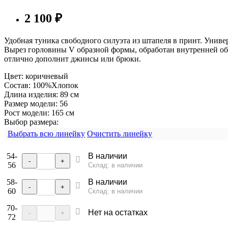
2 100
₽
Удобная туника свободного силуэта из штапеля в принт. Унив
Вырез горловины V образной формы, обработан внутренней об
отлично дополнит джинсы или брюки.
Цвет:
коричневый
Состав:
100%Хлопок
Длина изделия:
89 см
Размер модели:
56
Рост модели:
165 см
Выбор размера:
Выбрать всю линейку
Очистить линейку
54-
В наличии
-
+
56
Склад: в наличии
58-
В наличии
-
+
60
Склад: в наличии
70-
Нет на остатках
-
+
72