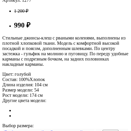
Артикул: 1277
1 200
₽
990
₽
Стильные джинсы-клеш с рваными коленями, выполнены из
плотной хлопковой ткани. Модель с комфортной высокой
посадкой и поясом, дополненным шлевками. По центру
застежка - гульфик на молнию и пуговицу. По переду удобные
карманы с подрезным бочком, на задних половинках
накладные карманы.
Цвет:
голубой
Состав:
100%Хлопок
Длина изделия:
104 см
Размер модели:
54
Рост модели:
174 см
Другие цвета модели:
Выбор размера: