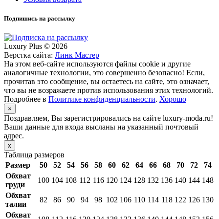
Подпишись на рассылку
Luxury Plus © 2026
Верстка сайта:
Линк Мастер
На этом веб-сайте используются файлы cookie и другие
аналогичные технологии, это совершенно безопасно! Если,
прочитав это сообщение, вы остаетесь на сайте, это означает,
что вы не возражаете против использования этих технологий.
Подробнее в
Политике конфиденциальности
.
Хорошо
×
Поздравляем, Вы зарегистрировались на сайте luxury-moda.ru!
Ваши данные для входа высланы на указанный почтовый
адрес.
x
Таблица размеров
Размер
50
52
54
56
58
60
62
64
66
68
70
72
74
Обхват
100
104
108
112
116
120
124
128
132
136
140
144
148
груди
Обхват
82
86
90
94
98
102
106
110
114
118
122
126
130
талии
Обхват