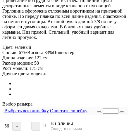
Прилегание по груди за счет вытачек. По линии груди
декоративные элементы в виде клапанов с пуговицей.
Горловина оформлена отложным воротником на притачной
стойке. По переду планка по всей длине изделия, с застежкой
на петли и пуговицы. Втачной рукав длиной 7/8 по низу
оформлен двумя складками. В боковых швах удобные
карманы. Низ прямой. Стильный, удобный вариант для
летних прогулок.
Цвет:
зеленый
Состав:
67%Вискоза 33%Полиэстер
Длина изделия:
122 см
Размер модели:
58
Рост модели:
175 см
Другие цвета модели:
Выбор размера:
Выбрать всю линейку
Очистить линейку
В наличии
56
-
+
Склад: в наличии